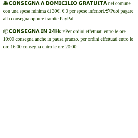
🚑𝗖𝗢𝗡𝗦𝗘𝗚𝗡𝗔 𝗔 𝗗𝗢𝗠𝗜𝗖𝗜𝗟𝗜𝗢 𝗚𝗥𝗔𝗧𝗨𝗜𝗧𝗔 nel comune
con una spesa minima di 30€, € 3 per spese inferiori.💳Puoi pagare
alla consegna oppure tramite PayPal.
📦𝗖𝗢𝗡𝗦𝗘𝗚𝗡𝗔 𝗜𝗡 𝟮𝟰𝗛👉Per ordini effettuati entro le ore
10:00 consegna anche in pausa pranzo, per ordini effettuati entro le
ore 16:00 consegna entro le ore 20:00.